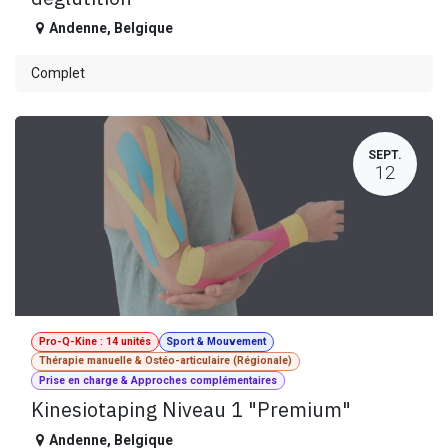
Andenne
,
Belgique
Complet
SEPT.
12
Pro-Q-Kine : 14 unités
Sport & Mouvement
Thérapie manuelle & Ostéo-articulaire (Régionale)
Prise en charge & Approches complémentaires
Kinesiotaping Niveau 1 "Premium"
Andenne
,
Belgique