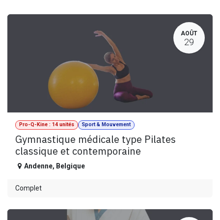
AOÛT
29
Pro-Q-Kine : 14 unités
Sport & Mouvement
Gymnastique médicale type Pilates
classique et contemporaine
Andenne
,
Belgique
Complet