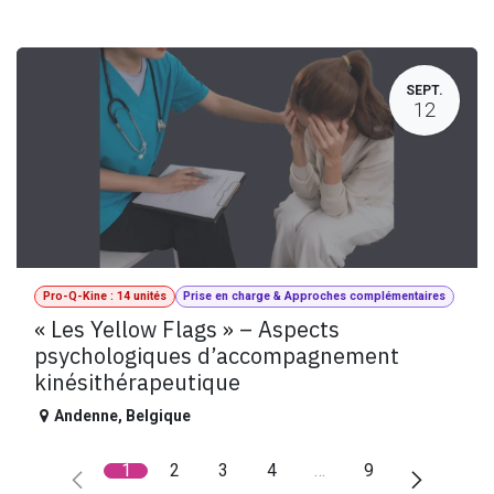
SEPT.
12
Pro-Q-Kine : 14 unités
Prise en charge & Approches complémentaires
« Les Yellow Flags » – Aspects
psychologiques d’accompagnement
kinésithérapeutique
Andenne
,
Belgique
1
2
3
4
…
9