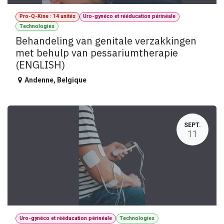
Pro-Q-Kine : 14 unités
Uro-gynéco et rééducation périnéale
Technologies
Behandeling van genitale verzakkingen
met behulp van pessariumtherapie
(ENGLISH)
Andenne
,
Belgique
SEPT.
11
Uro-gynéco et rééducation périnéale
Technologies