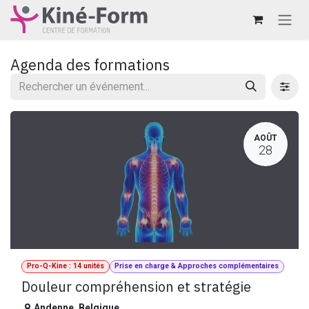
Se rendre au contenu
Agenda des formations
AOÛT
28
Pro-Q-Kine : 14 unités
Prise en charge & Approches complémentaires
Douleur compréhension et stratégie
Andenne
,
Belgique