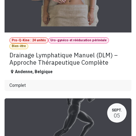
Pro-Q-Kine : 24 unités
Uro-gynéco et rééducation périnéale
Bien-être
Drainage Lymphatique Manuel (DLM) –
Approche Thérapeutique Complète
Andenne
,
Belgique
Complet
SEPT.
05