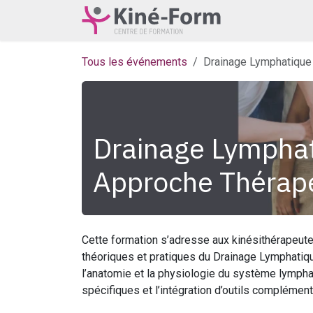
Se rendre au contenu
Accueil
À pr
Tous les événements
Drainage Lymphatique
Drainage Lympha
Approche Thérap
Cette formation s’adresse aux kinésithérapeut
théoriques et pratiques du Drainage Lymphatiq
l’anatomie et la physiologie du système lymph
spécifiques et l’intégration d’outils complémen