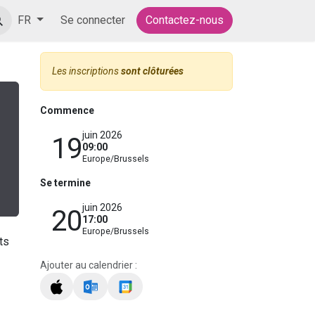
Postes
Se connecter
Contactez-nous
FR
Les inscriptions
sont clôturées
Commence
juin 2026
19
09:00
Europe/Brussels
Se termine
juin 2026
20
17:00
Europe/Brussels
ts
Ajouter au calendrier :