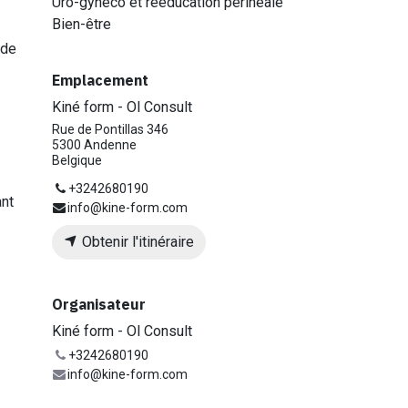
Uro-gynéco et rééducation périnéale
Bien-être
 de
Emplacement
Kiné form - Ol Consult
Rue de Pontillas 346
5300 Andenne
Belgique
+3242680190
ant
info@kine-form.com
Obtenir l'itinéraire
Organisateur
Kiné form - Ol Consult
+3242680190
info@kine-form.com