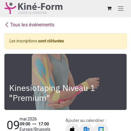
Se rendre au contenu
Tous les événements
Les inscriptions
sont clôturées
Kinesiotaping Niveau 1
"Premium"
mai 2026
Ajouter au calendrier :
09
09:00
17:00
Europe/Brussels