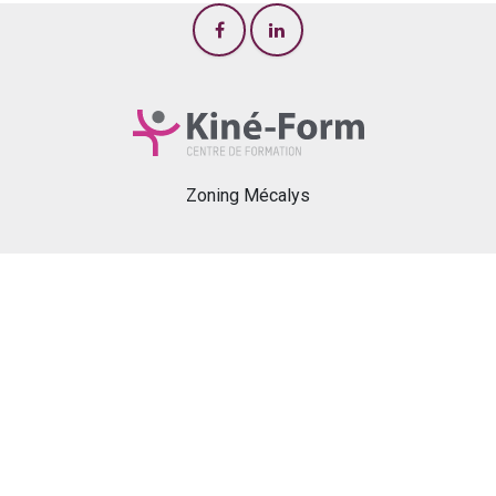
Zoning Mécalys
Rue de Pontillas, 346
5300 Andenne (Landenne)
Politique de confidentialité
04 268 01 90
info@kine-form.com