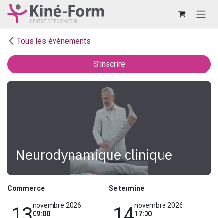
Se rendre au contenu
Tous les événements
S'inscrire
Neurodynamique clinique
Commence
Se termine
novembre 2026
novembre 2026
13
14
09:00
17:00