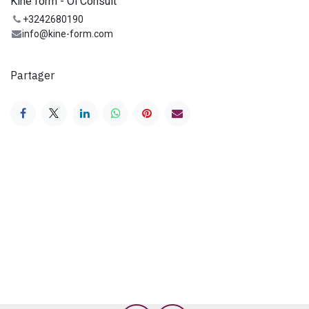
Kiné form - Ol Consult
+3242680190
info@kine-form.com
Partager