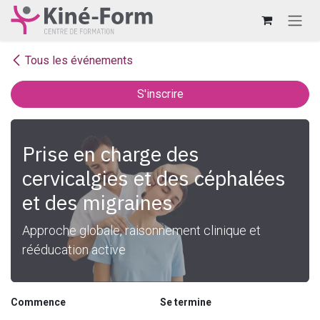
Se rendre au contenu
Tous les événements
S'inscrire
Prise en charge des
cervicalgies et des céphalées
et des migraines
Approche globale, raisonnement clinique et
rééducation active
Commence
Se termine