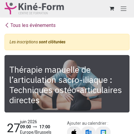
Se rendre au contenu
Tous les événements
Les inscriptions
sont clôturées
Thérapie manuelle de
l’articulation sacro-iliaque :
Techniques ostéo-articulaires
directes
juin 2026
Ajouter au calendrier :
27
09:00
17:00
Europe/Brussels