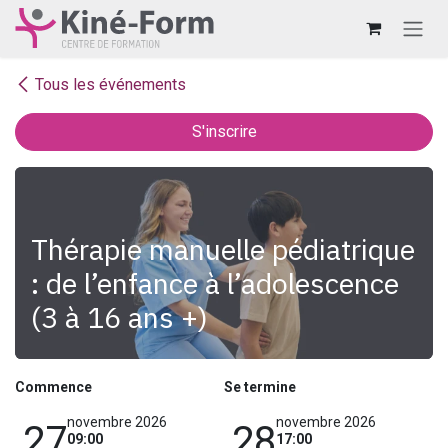
Se rendre au contenu
Tous les événements
S'inscrire
Thérapie manuelle pédiatrique
: de l’enfance à l’adolescence
(3 à 16 ans +)
Commence
Se termine
novembre 2026
novembre 2026
27
28
09:00
17:00