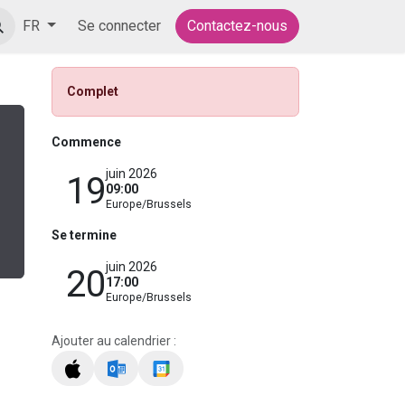
Postes
Se connecter
Contactez-nous
FR
Complet
Commence
juin 2026
19
09:00
Europe/Brussels
Se termine
juin 2026
20
17:00
Europe/Brussels
Ajouter au calendrier :