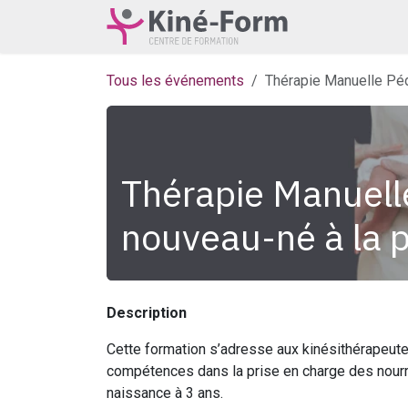
Se rendre au contenu
Accueil
À pr
Tous les événements
Thérapie Manuelle Péd
Thérapie Manuell
nouveau-né à la p
Description
Cette formation s’adresse aux kinésithérapeute
compétences dans la prise en charge des nourr
naissance à 3 ans.