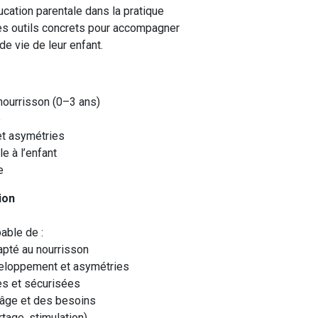
ducation parentale dans la pratique
des outils concrets pour accompagner
e vie de leur enfant.
ourrisson (0–3 ans)
é
 et asymétries
e à l’enfant
e
tion
pable de :
apté au nourrisson
veloppement et asymétries
es et sécurisées
l’âge et des besoins
tage, stimulation)