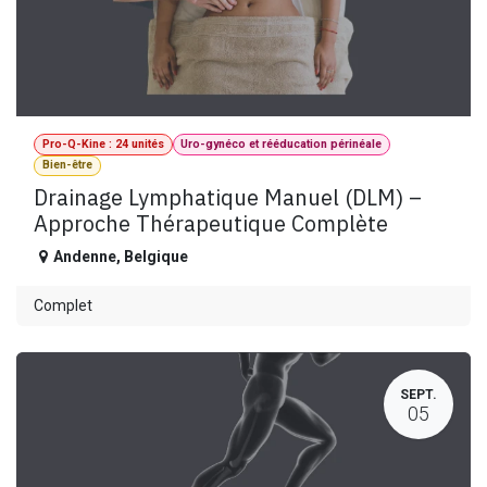
Pro-Q-Kine : 24 unités
Uro-gynéco et rééducation périnéale
Bien-être
Drainage Lymphatique Manuel (DLM) –
Approche Thérapeutique Complète
Andenne
,
Belgique
Complet
SEPT.
05