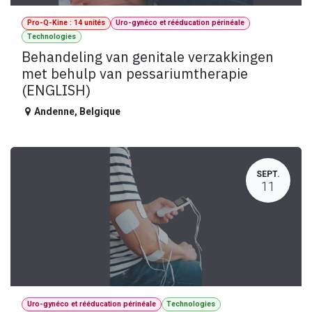
Pro-Q-Kine : 14 unités
Uro-gynéco et rééducation périnéale
Technologies
Behandeling van genitale verzakkingen
met behulp van pessariumtherapie
(ENGLISH)
Andenne
,
Belgique
SEPT.
11
Uro-gynéco et rééducation périnéale
Technologies