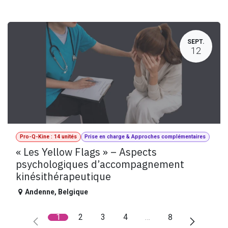
SEPT.
12
Pro-Q-Kine : 14 unités
Prise en charge & Approches complémentaires
« Les Yellow Flags » – Aspects
psychologiques d’accompagnement
kinésithérapeutique
Andenne
,
Belgique
1
2
3
4
…
8