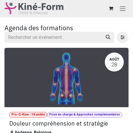
Se rendre au contenu
Agenda des formations
AOÛT
28
Pro-Q-Kine : 14 unités
Prise en charge & Approches complémentaires
Douleur compréhension et stratégie
Andenne
,
Belgique