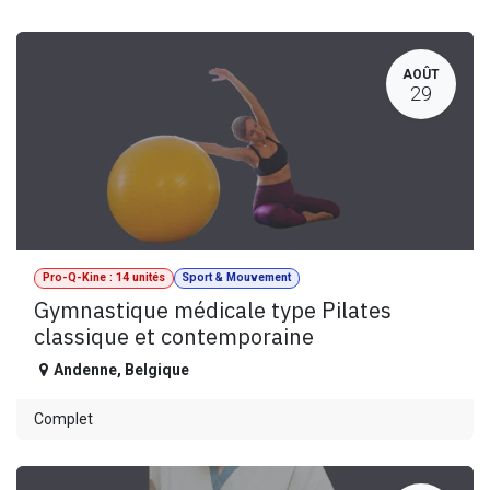
AOÛT
29
Pro-Q-Kine : 14 unités
Sport & Mouvement
Gymnastique médicale type Pilates
classique et contemporaine
Andenne
,
Belgique
Complet