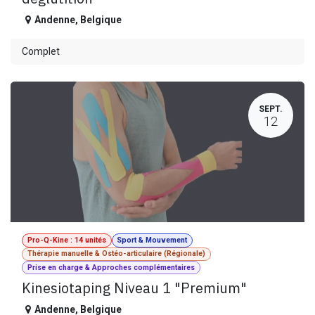
Andenne
,
Belgique
Complet
SEPT.
12
Pro-Q-Kine : 14 unités
Sport & Mouvement
Thérapie manuelle & Ostéo-articulaire (Régionale)
Prise en charge & Approches complémentaires
Kinesiotaping Niveau 1 "Premium"
Andenne
,
Belgique